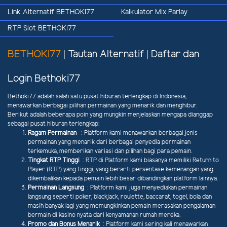
Link Alternatif BETHOKI77
Kalkulator Mix Parlay
RTP Slot BETHOKI77
BETHOKI77
| Tautan Alternatif | Daftar dan
Login Bethoki77
Bethoki77 adalah salah satu pusat hiburan terlengkap di Indonesia,
menawarkan berbagai pilihan permainan yang menarik dan menghibur.
Berikut adalah beberapa poin yang mungkin menjelaskan mengapa dianggap
sebagai pusat hiburan terlengkap:
Ragam Permainan
: Platform kami menawarkan berbagai jenis
permainan yang menarik dari berbagai penyedia permainan
terkemuka, memberikan variasi dan pilihan bagi para pemain.
Tingkat RTP Tinggi
: RTP di Platform kami biasanya memiliki Return to
Player (RTP) yang tinggi, yang berarti persentase kemenangan yang
dikembalikan kepada pemain lebih besar dibandingkan platform lainnya.
Permainan Langsung
: Platform kami juga menyediakan permainan
langsung seperti poker, blackjack, roulette, baccarat, togel, bola dan
masih banyak lagi yang memungkinkan pemain merasakan pengalaman
bermain di kasino nyata dari kenyamanan rumah mereka.
Promo dan Bonus Menarik
: Platform kami sering kali menawarkan